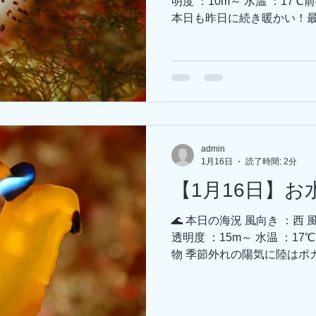
明度 ：10m～ 水温 ：17
本日も昨日に続き暖かい！最
ウン⤵⤵昨日までの綺麗さは
て今日のブログは3の子テト
と！ゴマフビロードウミウシ
も白ゴマちゃんで感無量😭
ウシが各所で目撃されており
ラにも👀 毎度触角がどこ
この時期のサキシマミノは小
admin
ジカエルは少し場所を変えて
1月16日
読了時間: 2分
種ウミウシが勢揃いで探し甲斐があります
【1月16日】
-----------------------------------
毎年恒例、水中茅の輪を設置中
🌊 本日の海況 風向き ：西
しましょう！！ --------------------
透明度 ：15m～ 水温 ：1
物 季節外れの陽気に陸はポカ
水中は一気に温度が下がり1
海になってきましたね⛄⛄ 
びーーーーと🤸🏻‍♂️ ミ