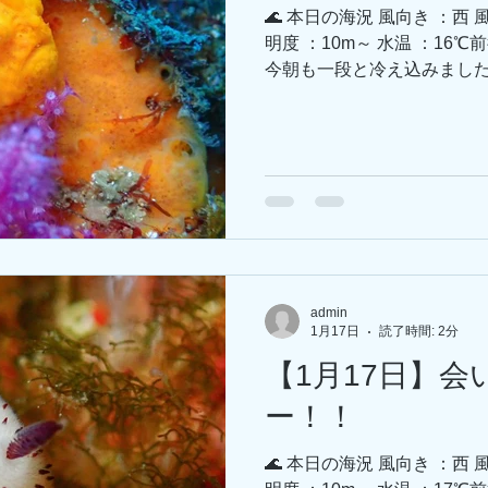
ます ご確認の
🌊 本日の海況 風向き ：西 
明度 ：10m～ 水温 ：16
今朝も一段と冷え込みました
で2本リサーチ行ってきまし
クロ良好！先週末の落し物発
下。水深2mぐらいにウヨウ
イ下集合の時とか探してみる
ノウミウシかな？そんな名前
ひっそりと。ミノ系の小さい
らさらにイサキネ側に進んだ
カおりました！ -27の岩に
「サザナミマリン様」情報
admin
🙏🏻 ピカ近くにカスザメ
1月17日
読了時間: 2分
コザメも居たらしい…こちら
【1月17日】
健在です！ 岸側テトラにイ
ツノオトシゴ。 ((白ゴマち
ー！！
日は浅場でキビナゴ・メジ
ドも良好でした～🤗...
🌊 本日の海況 風向き ：西 