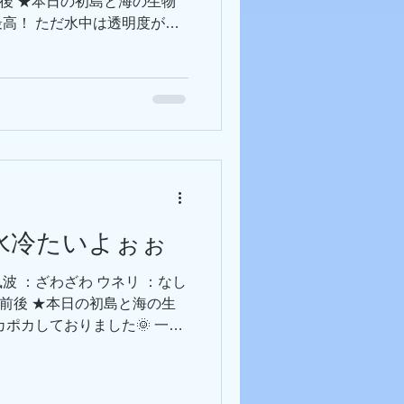
℃前後 ★本日の初島と海の生物
高！ ただ水中は透明度がダ
どこへ行ったのか… 気分変え
ラ縛りです🤭 ゴマちゃんこ
！会いたかったよ～😍 しか
 大きなサガミリュウグウウミ
ますね👀 今日は沖側のテト
かよく分からないヒロウミウシ
さくて可愛いね～😊 オレン
隠れる事を覚えました🤣 各
💪🏻 --------------
お水冷たいよぉぉ
------------------------- 📢おしらせ📢 ●
 ❗ 初島で2026年初潜りを
 風波 ：ざわざわ ウネリ ：なし
-------
7℃前後 ★本日の初島と海の生
ポカしておりました🌞 一方
6℃の場所も… 本格的に冬の
ピカチュウは今日も元気にの
アミラ？と思いきやヨセナウミウシ