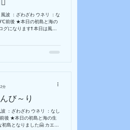
♀️
トヒメウミウシが結構大量発
匹もくっついてます～ タツノ
西 風波 ：ざわざわ ウネリ ：な
りました～🤸🏻‍♀️ -----
：19℃前後 ★本日の初島と海の
ブログになります❗ 本日は風も
最後にはうってつけのコンディ
いうと… タツノオトシゴちゃ
て可愛いな… 今日のオレンジ
？って感じの所で休んでおり
ジと一緒にどんどん大きくなっ
にすぐに出てきてくれるサー
 他にも小さい子から大きい
てます～ 本日はマクロ全攻
 2分
ゴやタカベが群れていたり❕
のんび～り
ブログはこの程度にしておき
くさんの方に支えられて無事に
 風波 ：ざわざわ ウネリ ：なし
た。 初島の海に足を運んで
0℃前後 ★本日の初島と海の生
SNSを見て応援してくださ
初島となりました🤗 カエル
うございます。 来年も、安