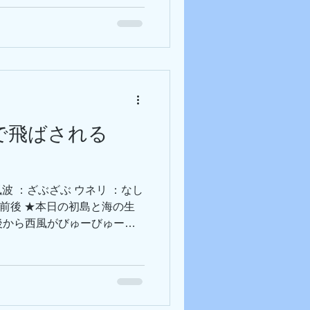
テヅルモヅルにテヅルモヅル
と思いきやダイコンの間にゴ
オランウータンクラブと正反
…？でした！ 水中はヒエヒ
んであっという間に時間が経
-------------------------------------
● 毎年恒例、水中茅の輪を設置中 ❗ 初
-------------------------
風で飛ばされる
 風波 ：ざぶざぶ ウネリ ：なし
7℃前後 ★本日の初島と海の生
午後から西風がびゅーびゅー吹
な初島でした💦 うま～く身
ミウシ どこにいるか分かり
上手なモクズショイさん 小さ
マクロ派の方々には最高のコ
上手なおちびちゃんが豊富な初