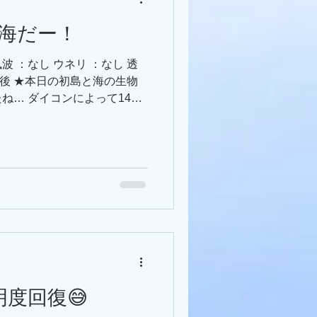
の海だー！
風波 ：なし ウネリ ：なし 透
℃前後 ★本日の初島と海の生物
ね… ダイコンによって14℃
じていいのか… ダイワハウス
モンウミウシが👀 伊豆では
横・新漁礁前の岩に、イトマ
が出てるみたい… ミアミラみ
🏻‍♀️💁🏻‍♂️ ウツボの
ラヒゲエビ。 行方不明かと
岩付近に白クマちゃんおりまし
さかったかな？ その他、各種
エル、タツノオトシゴもまだ
-----------------------------------
日の予報】 明日は西風が少し強めの予報
明度回復😅
cebookで海況動画アップして