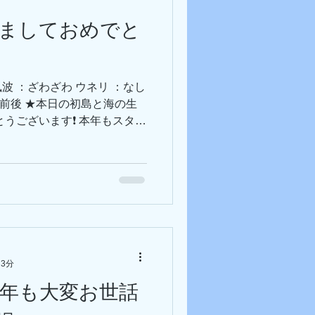
------- 📢おしらせ📢 ● 年始も休まず営
けましておめでと
まではピザ＆あった～～かスープを
水中茅の輪も設置中 ❗ 初島で
-----------------
 風波 ：ざわざわ ウネリ ：なし
9℃前後 ★本日の初島と海の生
とうございます❗ 本年もスタッ
ので、何卒宜しくお願いしま
して初日の出を拝みに行きまし
しまい残念な結果に…なので
眺めておりました🚢💦 気
年1発目のブログはおチビちゃ
 このピカチュウが曲者で…
る居ない論争が勃発しており
人間かご意見をお待ちしており
 3分
わらず何個体か見られてます
本年も大変お世話
！ヒメイカ！ようやくここまでピ
！ ばちピン狙えるようにこ