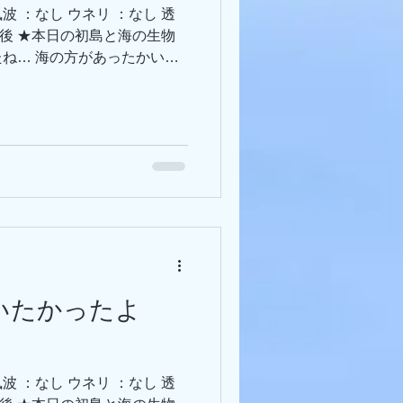
風波 ：なし ウネリ ：なし 透
℃前後 ★本日の初島と海の生物
ね… 海の方があったかいの
た💨 透明度回復！ワイド・マ
見！ エントリーブイの真
ヨいるトゲトゲウミウシ。 ブ
といいかと。 マッチボウミ
あったんだ… 送電菅の岩に
子が増えてます～ 四つ岩か
、水深22mぐらいの岩に2ピ
行くより見やすい位置です👀
提供ありがとうございます
、上にはタカベもちらほら。ネ
側も熱い！ テトラの子達も
会いたかったよ
ロカエル×2、沖側テトラにタ
ゃんは一生懸命探してます)) 本
ナ・タカベが群れていてワイ
風波 ：なし ウネリ ：なし 透