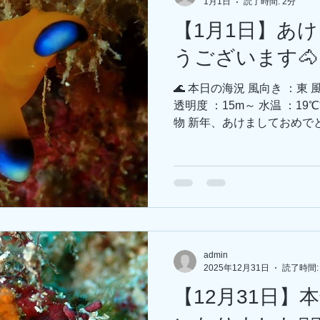
1月1日
読了時間: 2分
---------------------------
【1月1日】あ
業❗ ● 1月1日～1月4日
おもてなし🍕 ● 毎年恒例、
うございます🐴
新年最高のスタートを切りましょう！！ 
🌊 本日の海況 風向き ：東
透明度 ：15m～ 水温 ：1
物 新年、あけましておめで
フ一同駆け抜けて参ります
す💨 さて、今日は早起き
たが、分厚い雲がかかって
途中からは富士山と金波銀波を
持ちを切り替えて、、、 新
ん紹介にしたいと思います！
スタッフの中で22の岩に居
admin
ます💥 皆様、どちら側の
2025年12月31日
読了時間:
ます。 カンナちゃんも相変
【12月31日】
(大きくなったな…) はい
ントが合うようになりました