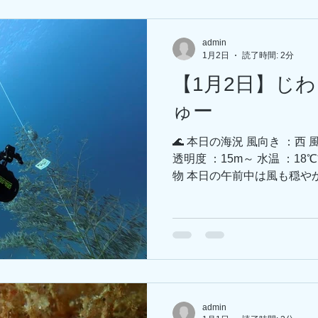
島でミッケ!してください😆 -------------
--------------------------
admin
の輪を設置中 ❗ 初島で2026
1月2日
読了時間: 2分
------------------------------------
【1月2日】じ
予報】 明日は西風が強めの
Facebookで海況動画ア
ゅー
🌊 本日の海況 風向き ：西
透明度 ：15m～ 水温 ：1
物 本日の午前中は風も穏や
が、時間が経つにつれて風
く。。。 しかし！水中はい
ます！ 絵馬に願い事を書い
い事、叶うでしょう🤗 今
ノオトシゴのみそかちゃん
へばりついております🤷🏻‍
リツノザヤウミウシ。 今日
admin
ない論争勃発しております💥 ------------