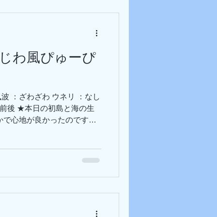
-----------------------------
------ 📢おしらせ📢 ● 毎年恒例、水中茅
年初潜りをしましょう！！ -----
--------------------------------- 【明日の
わじわ風ぴゅーぴ
予報となっています。 朝一、
 風波 ：ざわざわ ウネリ ：なし
8℃前後 ★本日の初島と海の生
かで心地が良かったのです
がびゅーびゅー吹いて肌寒
つも通り綺麗な青を保ってい
ていただき、茅の輪へ！ お願
日はかなり引っ込み思案なタツ
 白クマも変わらず頑張って
♀️ 問題児ピカチュウことウデフ
も居たらしい…本日も居る居
----------------------------