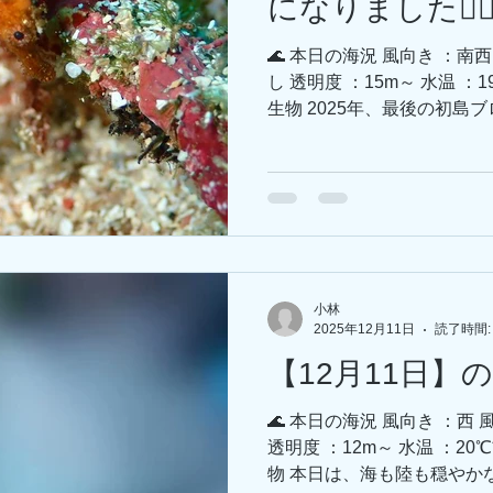
になりました💁🏻‍
れからも精進します📸 コ
生？してますね～ 海藻に何
🌊 本日の海況 風向き ：南
イトコ！今日はグングンよく伸びてお
し 透明度 ：15m～ 水温 
----------
生物 2025年、最後の初島
穏やかで天気も良い❗ 今年
ションでした☀ 海の中はと
んこんにちは～ まだ小さく
カエルさんはそこでいいの
ました👀 この子もオレン
ていく… 一回引っ込んだの
ビス精神旺盛なジョーちゃん
小林
子まで、ウミウシたちも増え
2025年12月11日
読了時間:
めでしたが、棚上ではキビナ
【12月11日】
充実しております～ 本日の
まして…… 2025年も、た
🌊 本日の海況 風向き ：西
一年を終えることができまし
透明度 ：12m～ 水温 ：2
くださった皆さま、ブログや
物 本日は、海も陸も穏やかな
った皆さま、本当にありがと