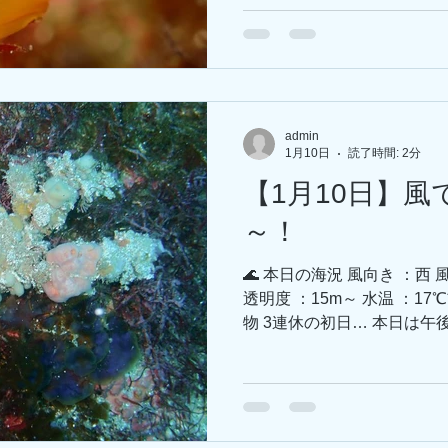
触角どこに置いてきたの！ 
エビがおりまして 見つけた
ーーール⚽ もこもこ可愛い
対にスマートなミズヒキガニ
エですが、生物盛りだくさ
ちます～✨ -----------------------------
admin
-------- 📢おしらせ📢 
1月10日
読了時間: 2分
島で2026年初潜りをしましょう！！ -----
【1月10日】
----------------
～！
🌊 本日の海況 風向き ：西
透明度 ：15m～ 水温 ：1
物 3連休の初日… 本日は
き荒れており、少しバタバタ
を潜めるタマガワコヤナギウ
ますか～？？ こちらも擬態
い生物が増えてきており、
ンディションです😍 隠れ