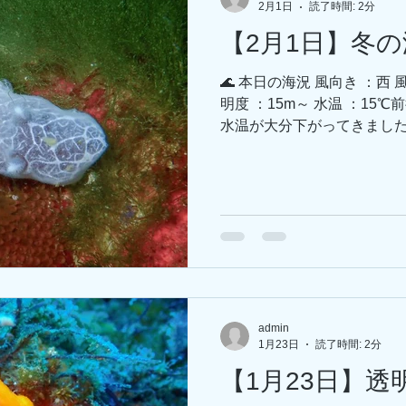
2月1日
読了時間: 2分
【2月1日】冬
🌊 本日の海況 風向き ：西 
明度 ：15m～ 水温 ：15
水温が大分下がってきました
～16℃の人が居てどれを信
②付近の岩に、ミナミヒョウ
珍しめなのかな…？ テトラ
キウミウシ。 名前の通り糸
たいなヨセナウミウシ。ペアで仲良く
前に堂々と居座るアカシマシ
思われましたが！-22ｍの
た～ ダイワ前の子よりも小
ミニウミウシたちやイロカ
admin
見れますよ～🥰 ------------------------
1月23日
読了時間: 2分
--------------- 【明
【1月23日】透
となっています。 朝一、Fa