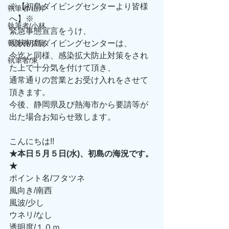
※【初島ダイビングセンターより皆様
執筆者/山岸
へ】※
執筆者/小林
緊急事態宣言をうけ、
執筆者/佐藤
現状初島ダイビングセンターは、
今迄と同様、感染拡大防止対策をされ
執筆者/東
た上で十分気を付けて頂き、
通常通りの営業とお受け入れをさせて
頂きます。
今後、静岡県及び熱海市から要請等が
出た場合お知らせ致します。
こんにちは!!
★本日５月５日(水)、初島の海況です。
★
ポイント名/フタツネ
風向き/南西
風波/少し
ウネリ/なし
透明度/１０ｍ