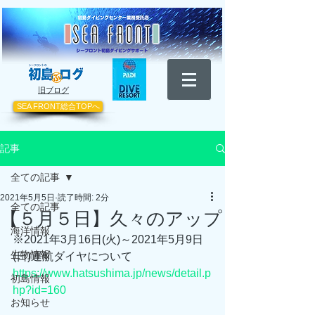
​旧ブログ
SEA FRONT総合TOPへ
記事
全ての記事
2021年5月5日
読了時間: 2分
全ての記事
【５月５日】久々のアップ
海洋情報
※2021年3月16日(火)～2021年5月9日
生物情報
(日)運航ダイヤについて
https://www.hatsushima.jp/news/detail.p
初島情報
hp?id=160
お知らせ