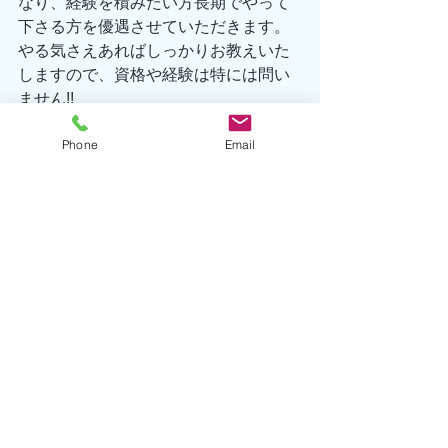
なり、経験を積みたい方長期でやって
下さる方を優遇させていただきます。
やる気さえあればしっかりお教えいた
しますので、資格や経験は特には問い
ません!!
出勤日、出勤頻度はご相談に応じま
Phone
Email
す。まずはお気軽にお問合せ下さい♪
TEL 0557-67-3162
Eメール hatsushima@seafront-
dive.com
執筆者/小林
海洋情報
生物情報
すべて表示
最新記事