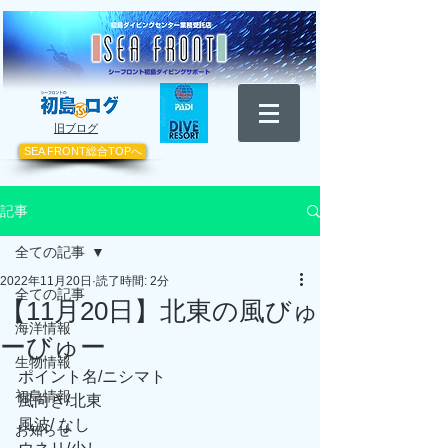
​旧ブログ
SEA FRONT総合TOPへ
記事
全ての記事
2022年11月20日
読了時間: 2分
全ての記事
【11月20日】北東の風びゅ
海洋情報
ーびゅー
生物情報
ポイント名/ニシマト
初島情報
風向き/北東
風波/ なし
お知らせ