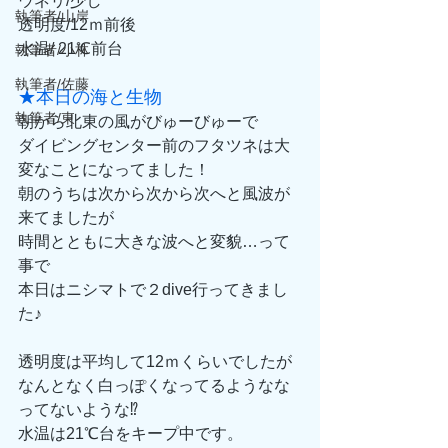
ウネリ/少し
執筆者/山岸
透明度/12ｍ前後
水温/ 21℃前台
執筆者/小林
執筆者/佐藤
★本日の海と生物
執筆者/東
朝から北東の風がびゅーびゅーで
ダイビングセンター前のフタツネは大
変なことになってました！
朝のうちは次から次から次へと風波が
来てましたが
時間とともに大きな波へと変貌…って
事で
本日はニシマトで２dive行ってきまし
た♪
透明度は平均して12ｍくらいでしたが
なんとなく白っぽくなってるようなな
ってないような⁉
水温は21℃台をキープ中です。