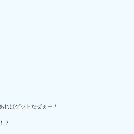
あればゲットだぜぇー！
！？