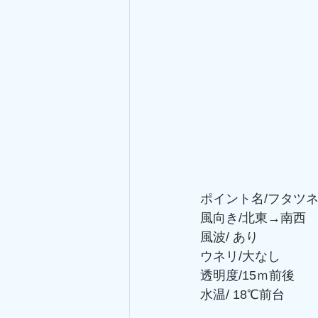
ポイント名/フタツ
風向き/北東→南西
風波/ あり
ウネリ/大なし
透明度/15ｍ前後
水温/ 18℃前台