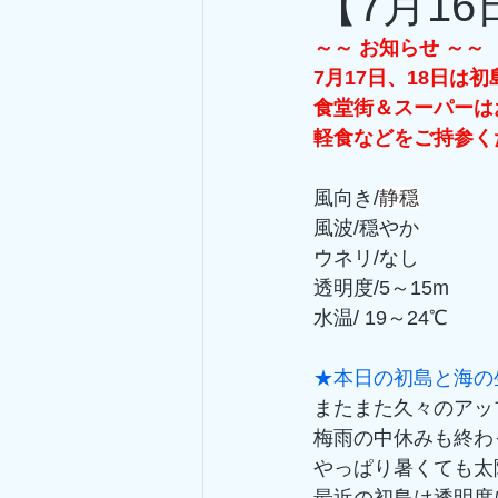
【7月1
～～ お知らせ ～～
7月17日、18日は
食堂街＆スーパーは
軽食などをご持参く
風向き/
静穏
風波/穏やか
ウネリ/なし
透明度/5～15m
水温/ 19～24℃
★本日の初島と海の
またまた久々のアッ
梅雨の中休みも終わ
やっぱり暑くても太