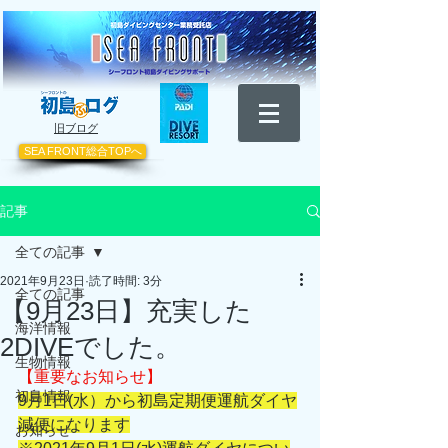
​旧ブログ
SEA FRONT総合TOPへ
記事
全ての記事
2021年9月23日
読了時間: 3分
全ての記事
【9月23日】充実した
海洋情報
2DIVEでした。
生物情報
【重要なお知らせ】
初島情報
9月1日(水）から初島定期便運航ダイヤ
減便になります
お知らせ