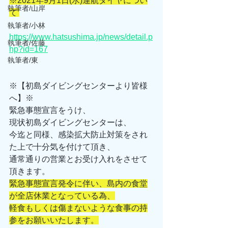
※2021年9月1日(水)運航ダイヤについ
執筆者/山岸
て 
執筆者/小林
https://www.hatsushima.jp/news/detail.p
執筆者/佐藤
hp?id=167
執筆者/東
※【初島ダイビングセンターより皆様
へ】※ 
緊急事態宣言をうけ、 
現状初島ダイビングセンターは、 
今迄と同様、感染拡大防止対策をされ
た上で十分気を付けて頂き、 
通常通りの営業とお受け入れをさせて
頂きます。 
緊急事態宣言発令に伴い、島内の食堂
が全店休業となっている為、
軽食もしくは傷まないような食事の持
参をお願いいたします。