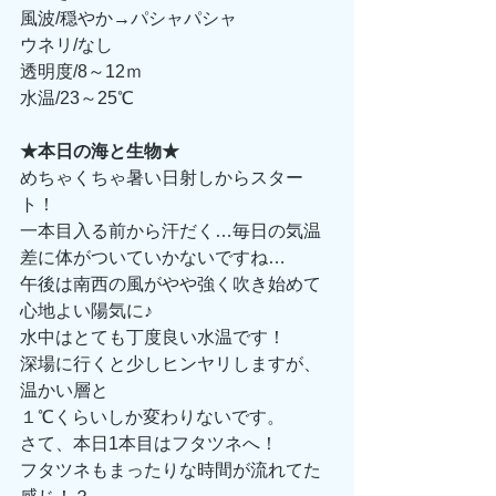
風波/穏やか→パシャパシャ
ウネリ/なし
透明度/8～12ｍ
水温/23～25℃
★本日の海と生物★
めちゃくちゃ暑い日射しからスター
ト！
一本目入る前から汗だく…毎日の気温
差に体がついていかないですね…
午後は南西の風がやや強く吹き始めて
心地よい陽気に♪
水中はとても丁度良い水温です！
深場に行くと少しヒンヤリしますが、
温かい層と
１℃くらいしか変わりないです。
さて、本日1本目はフタツネへ！
フタツネもまったりな時間が流れてた