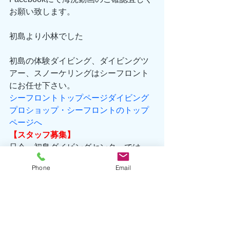
お願い致します。
初島より小林でした
初島の体験ダイビング、ダイビングツ
アー、スノーケリングはシーフロント
にお任せ下さい。
シーフロントトップページダイビング
プロショップ・シーフロントのトップ
ページへ
【スタッフ募集】
只今、初島ダイビングセンターでは、
我々と一緒に働いて下さるスタッフ
Phone
Email
（常勤もしくは非常勤）を募集してお
ります。以下に当てはまる方はぜひ、
お気軽にお問合せ下さい。
●海や自然が大好きな方●海に触れ合い
ながら生活したい方●スキューバダイビ