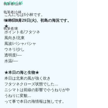
hp?id=146
執筆者/山岸
執筆者/小林
こんにちは!!小林です。
執筆者/佐藤
★本日9月29日(火)、初島の海況です。
★
執筆者/東
ポイント名/フタツネ
風向き/北東
風波/バシャバシャ
ウネリ/少し
透明度/----
水温/----
★本日の海と生物★
本日は北東の風が強く吹き
フタツネクローズ状態でした…
ニシマトは前線の影響で小うねりが中
うねりに変貌…
って事で本日の海情報は無しです。