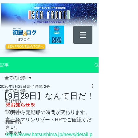
​旧ブログ
SEA FRONT総合TOPへ
記事
全ての記事
2020年9月29日
読了時間: 2分
全ての記事
【9月29日】なんて日だ！
海洋情報
※お知らせ※
生物情報
10月から定期船の時間が変わります。
富士急マリンリゾートHPでご確認くだ
初島情報
さい。
お知らせ
https://www.hatsushima.jp/news/detail.p