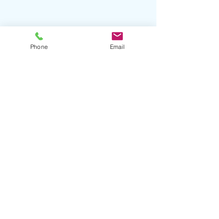
Phone
Email
コメント
コメントを追加…
【1月23日】透明度回復😅
【1月17日】会
よー！！
初島ダイビングセンター (シーフロント初島）
​〒413-0004
静岡県熱海市初島217-7