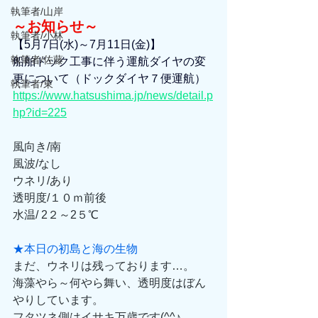
執筆者/山岸
～お知らせ～
執筆者/小林
【5月7日(水)～7月11日(金)】
執筆者/佐藤
船舶ドック工事に伴う運航ダイヤの変
更について（ドックダイヤ７便運航）
執筆者/東
https://www.hatsushima.jp/news/detail.p
hp?id=225
風向き/南
風波/なし
ウネリ/あり
透明度/１０ｍ前後
水温/ 2２～2５℃
★本日の初島と海の生物
まだ、ウネリは残っております…。
海藻やら～何やら舞い、透明度はぼん
やりしています。
フタツネ側はイサキ万歳です(^^♪