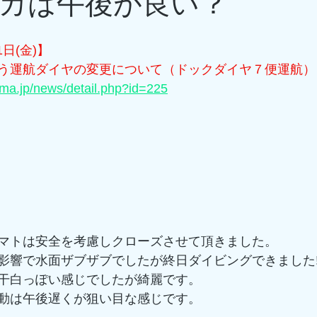
カは午後が良い？
1日(金)】
う運航ダイヤの変更について（ドックダイヤ７便運航）
ima.jp/news/detail.php?id=225
マトは安全を考慮しクローズさせて頂きました。
響で水面ザブザブでしたが終日ダイビングできました!(^
干白っぽい感じでしたが綺麗です。
動は午後遅くが狙い目な感じです。