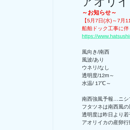
アオリイ
～お知らせ～
【5月7日(水)～7月1
船舶ドック工事に伴
https://www.hatsush
風向き/南西
風波/あり
ウネリ/なし
透明度/12m～
水温/ 17℃～
南西強風予報…ニシ
フタツネは南西風の影
透明度は昨日より若
アオリイカの産卵行