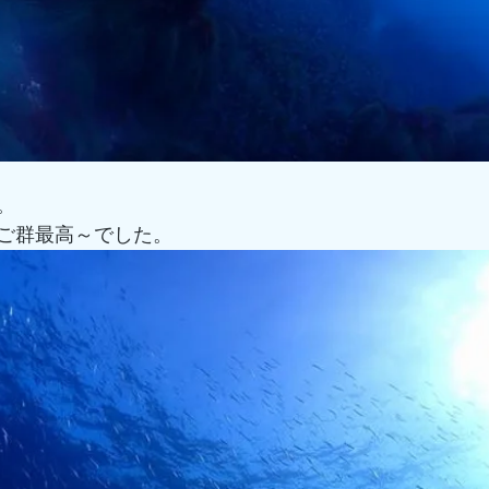
。
ご群最高～でした。