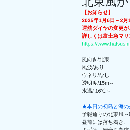
北東風か
【お知らせ】
2025年1月6日～2月
運航ダイヤの変更が
詳しくは富士急マリ
https://www.hatsush
風向き/北東
風波/あり
ウネリ/なし
透明度/15m～
水温/ 16℃～
★本日の初島と海の
予報通りの北東風～
昼前には落ち着き、