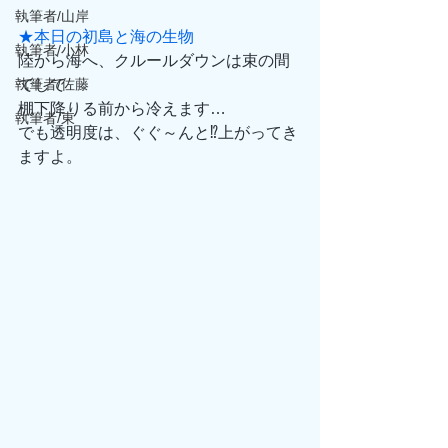
執筆者/山岸
★本日の初島と海の生物
執筆者/小林
陸から海へ、クルールダウンは束の間
執筆者/佐藤
でして
棚下降りる前から冷えます…
執筆者/東
でも透明度は、ぐぐ～んと⁉上がってき
ますよ。