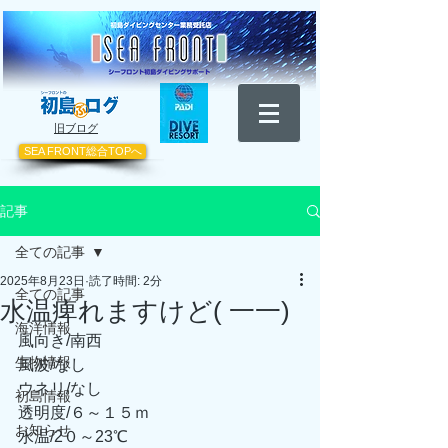
​旧ブログ
SEA FRONT総合TOPへ
記事
全ての記事
2025年8月23日
読了時間: 2分
全ての記事
水温痺れますけど( 一一)
海洋情報
風向き/南西
生物情報
風波/なし
ウネリ/なし
初島情報
透明度/６～１５ｍ
お知らせ
水温/2０～23℃