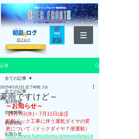
​旧ブログ
SEA FRONT総合TOPへ
記事
全ての記事
2025年5月2日
読了時間: 2分
全ての記事
豪雨ですけど～
海洋情報
～お知らせ～
生物情報
【5月7日(水)～7月11日(金)】
船舶ドック工事に伴う運航ダイヤの変
初島情報
更について（ドックダイヤ７便運航）
お知らせ
https://www.hatsushima.jp/news/detail.p