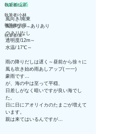
hp?id=225
執筆者/山岸
執筆者/小林
風向き/南東
執筆者/佐藤
風波/なし→ありあり
ウネリ/なし
執筆者/東
透明度/12m～
水温/ 17℃～
雨の降りだしは遅く～昼前から徐々に
風も吹き始め雨あしアップ( 一一)
豪雨です…
が、海の中は至って平穏、
日差しがなく暗いですが良い海でし
た。
日に日にアオリイカのたまごが増えて
います。
親は来てはいるんですが…