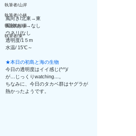
執筆者/山岸
執筆者/小林
風向き/北東→東
執筆者/佐藤
風波/あり→なし
ウネリ/なし
執筆者/東
透明度/1５m
水温/ 15℃～
★本日の初島と海の生物
今日の透明度はイイ感じ(^^)/
が…じっくりwatching…。
ちなみに、今日のタカベ群はヤグラが
熱かったようです。