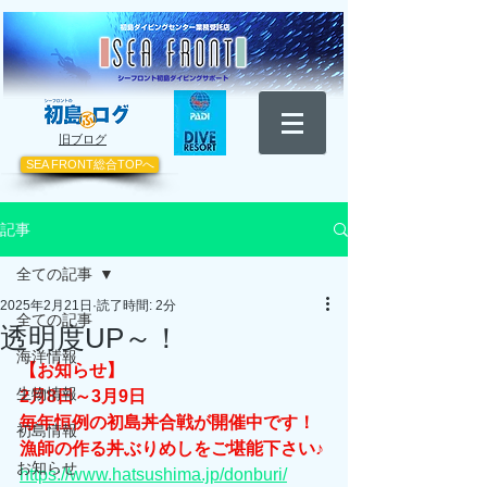
​旧ブログ
SEA FRONT総合TOPへ
記事
全ての記事
2025年2月21日
読了時間: 2分
全ての記事
透明度UP～！
海洋情報
【お知らせ】
生物情報
2月8日～3月9日
毎年恒例の初島丼合戦が開催中です！
初島情報
漁師の作る丼ぶりめしをご堪能下さい♪
お知らせ
https://www.hatsushima.jp/donburi/