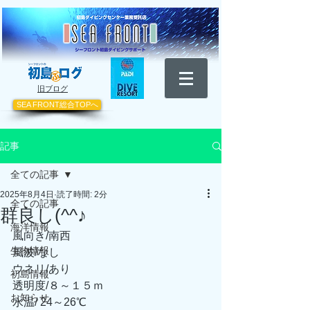
​旧ブログ
SEA FRONT総合TOPへ
記事
全ての記事
2025年8月4日
読了時間: 2分
全ての記事
群良し(^^♪
海洋情報
風向き/南西
生物情報
風波/なし
ウネリ/あり
初島情報
透明度/８～１５ｍ
お知らせ
水温/ 24～26℃