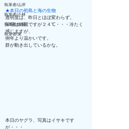
執筆者/山岸
★本日の初島と海の生物
執筆者/小林
透明度は、昨日とほぼ変わらず。
執筆者/佐藤
深場は綺麗ですが２４℃・・・冷たく
感じますが、
執筆者/東
例年より温かいです。
群が動き出しているかな。
本日のヤグラ、写真はイサキです
が・・・