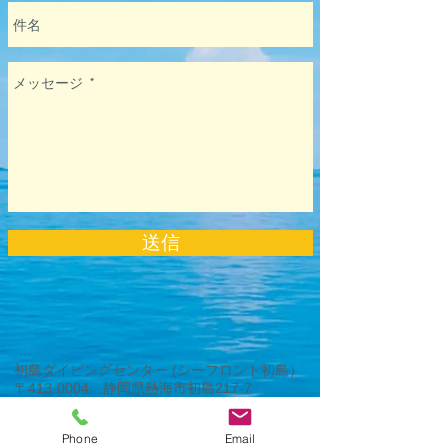
送信
初島ダイビングセンター (シーフロント初島）
​〒413-0004
静岡県熱海市初島217-7
TEL
0557-67-3162
TEL
090-2181-3097
Email
hatsushima@seafront-dive.com
Phone
Email