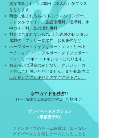
賃が加算され、2,700円（税込み）がプラス
となります。
料金に含まれるもの/ レンタルシリンダー、
レンタルウエイト、施設使用料、指導料、水
中ガイド料、島の湯利用料
料金に含まれないもの/ 上記以外のレンタル
器材代、フェリー乗船券、お食事代など
ハーフボートダイブはボートエントリー/ビ
ーチエキジット、フルボートダイブはボート
エントリー/ボートエキジットになります。
お支払いは現金のみとなり、クレジットカー
ド等はご利用いただけません。また初島内に
はATMがございませんのでご注意下さい。
水中ガイドを独占!!
（1～3名様でご参加の方やご一行様向け）
​プライベートオプション
（事前要予約）
ファンダイブのチーム編成は、知らない
ダイバーさんと同じチームになることも