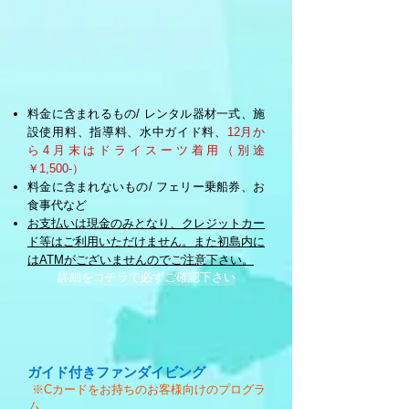
料金に含まれるもの/ レンタル器材一式、施
設使用料、指導料、水中ガイド料、
12月か
ら4月末はドライスーツ着用（別途
￥1,500‐）
料金に含まれないもの/ フェリー乗船券、お
食事代など
お支払いは現金のみとなり、クレジットカー
ド等はご利用いただけません。また初島内に
はATMがございませんのでご注意下さい。
詳細をコチラで必ずご確認下さい
ガイド付きファンダイビング
​ ※Cカードをお持ちのお客様向けのプログラ
ム