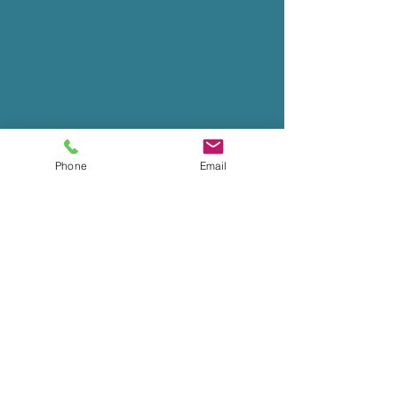
PADI各種ステップアップコース
Phone
Email
​ ※Cカードをお持ちのお客様がさらに知識と
スキルをグレードアップされるための講習