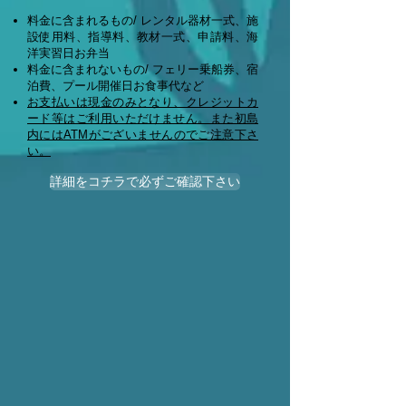
料金に含まれるもの/ レンタル器材一式、施
設使用料、指導料、教材一式、申請料、海
洋実習日お弁当
料金に含まれないもの/ フェリー乗船券、宿
泊費、プール開催日お食事代など
お支払いは現金のみとなり、クレジットカ
ード等はご利用いただけません。また初島
内にはATMがございませんのでご注意下さ
い。
詳細をコチラで必ずご確認下さい