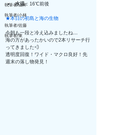
水温
：16℃前後
執筆者/山岸
執筆者/小林
★本日の初島と海の生物
執筆者/佐藤
今朝も一段と冷え込みましたね…
執筆者/東
海の方があったかいので2本リサーチ行
ってきました💨
透明度回復！ワイド・マクロ良好！先
週末の落し物発見！