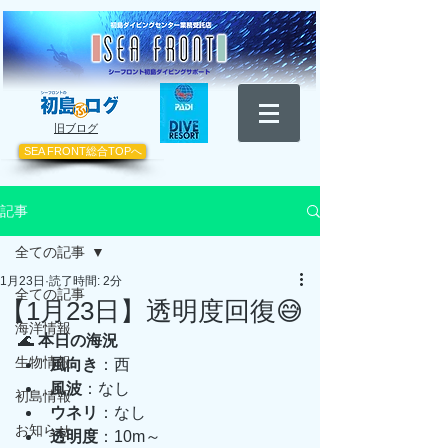
​旧ブログ
SEA FRONT総合TOPへ
記事
全ての記事
1月23日
読了時間: 2分
全ての記事
【1月23日】透明度回復😅
海洋情報
🌊 
本日の海況
生物情報
風向き
：西
風波
：なし
初島情報
ウネリ
：なし
お知らせ
透明度
：10m～