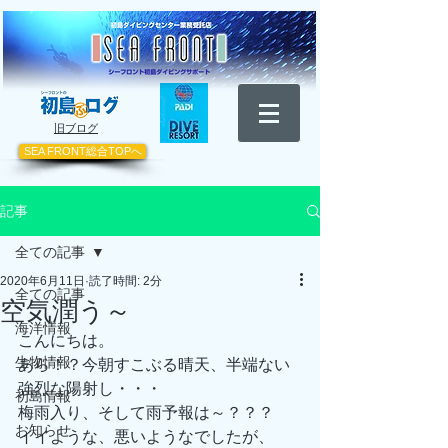
​旧ブログ
SEA FRONT総合TOPへ
記事
全ての記事
2020年6月11日
読了時間: 2分
全ての記事
空気潤う～
海洋情報
こんにちは。 
生物情報
あら！？今朝すこぶる晴天、半端ない
強烈な陽射し・・・ 
初島情報
梅雨入り、そして雨予報は～？？？ 
お知らせ
イイような、悪いようなでしたが、 