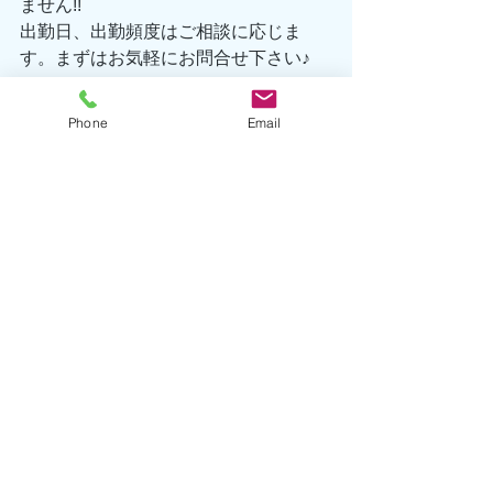
ません!! 
出勤日、出勤頻度はご相談に応じま
す。まずはお気軽にお問合せ下さい♪ 
TEL 0557-67-3162 
Eメール hatsushima@seafront-
Phone
Email
dive.com 
海洋情報
生物情報
執筆者/山岸
すべて表示
最新記事