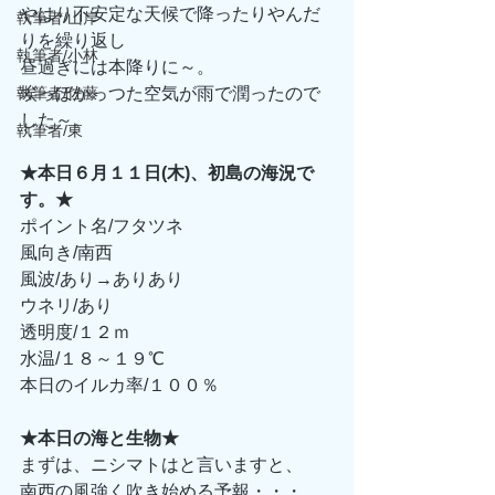
やはり不安定な天候で降ったりやんだ
執筆者/山岸
りを繰り返し 
執筆者/小林
昼過ぎには本降りに～。 
執筆者/佐藤
埃っぽかっつた空気が雨で潤ったので
した～。 
執筆者/東
★本日６月１１日(木)、初島の海況で
す。★
ポイント名/フタツネ 
風向き/南西 
風波/あり→ありあり 
ウネリ/あり 
透明度/１２ｍ 
水温/１８～１９℃ 
本日のイルカ率/１００％ 
★本日の海と生物★
まずは、ニシマトはと言いますと、 
南西の風強く吹き始める予報・・・ 