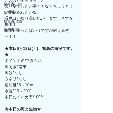
いのほか雨も降らず♪
執筆者/山岸
曇り空でしたが寒くもなくちょうどよ
い陽気だったかな。
執筆者/小林
湿度はかなり高い気がします！さすが
執筆者/佐藤
梅雨！
執筆者/東
梅雨始まったばかりですが耐えるぞ
～！！ 
★本日6月13日(土)、初島の海況です。
★
ポイント名/フタツネ 
風向き/ 南東
風波/ なし
ウネリ/ なし
透明度/ 8～10ｍ
水温/ 19～20℃
本日のイルカ率/100%
★本日の海と生物★