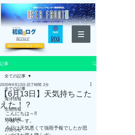
​旧ブログ
SEA FRONT総合TOPへ
記事
全ての記事
2020年6月13日
読了時間: 2分
全ての記事
【6月13日】天気持ちこた
海洋情報
えた！？
生物情報
こんにちは～!!
初島情報
小林で～す。
今日は天気悪くて強雨予報でしたが思
お知らせ