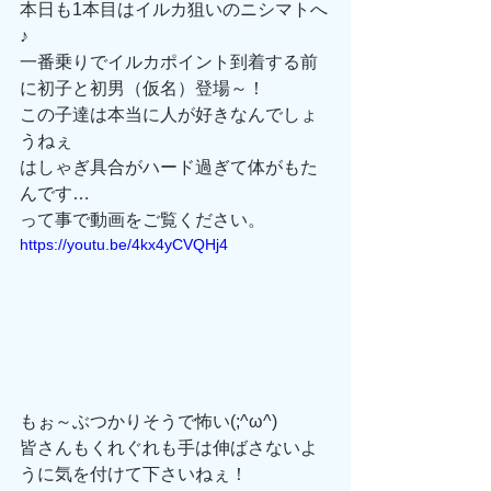
本日も1本目はイルカ狙いのニシマトへ
♪
一番乗りでイルカポイント到着する前
に初子と初男（仮名）登場～！
この子達は本当に人が好きなんでしょ
うねぇ
はしゃぎ具合がハード過ぎて体がもた
んです…
って事で動画をご覧ください。
https://youtu.be/4kx4yCVQHj4
もぉ～ぶつかりそうで怖い(;^ω^)
皆さんもくれぐれも手は伸ばさないよ
うに気を付けて下さいねぇ！