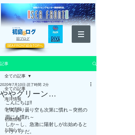
​旧ブログ
SEA FRONT総合TOPへ
記事
全ての記事
2020年7月10日
読了時間: 2分
全ての記事
ややグリーン…
海洋情報
こんにちは!! 
生物情報
どんより曇り空も次第に慣れ～突然の
雨にも慣れ～ 
初島情報
しか～し、急激に陽射しが出始めると
お知らせ
バテバテだ。 