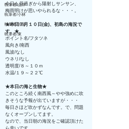
今日も昼過ぎから陽射しサンサン、 
執筆者/山岸
梅雨明けが思いやられるな・・・。 
執筆者/小林
執筆者/佐藤
★本日７月１０日(金)、初島の海況で
す。★
執筆者/東
ポイント名/フタツネ 
風向き/南西 
風波/なし 
ウネリ/なし 
透明度/８～１０ｍ 
水温/１９～２２℃ 
★本日の海と生物★
このところ続く南西風～やや強めに吹
きそうな予報が出ていますが・・・ 
毎日さほど吹かずなんです。で、問題
なくオープンしてます。 
なので、当日朝の海況をご確認頂けた
ら幸いです。 