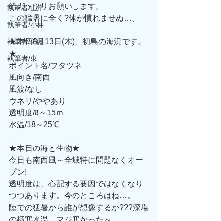
給ガッツリお願いします。
執筆者/山岸
この猛暑に全く?体が慣れませぬ…。
執筆者/小林
執筆者/佐藤
★本日8月13日(木)、初島の海況です。
★
執筆者/東
ポイント名/フタツネ
風向き/南西
風波/なし
ウネリ/ややあり
透明度/8～15ｍ
水温/18～25℃
★本日の海と生物★
今日も南西風～全域特に問題なくオー
プン!
透明度は、心配する要因ではなくなり
つつあります。今のところはね…。
陸での猛暑から誰が想像するか???深場
の極寒水温…マジ寒かった～。