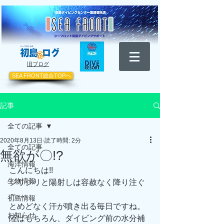
​旧ブログ
SEA FRONT総合TOPへ
記事
全ての記事
2020年8月13日
読了時間: 2分
全ての記事
無欲が〇!?
海洋情報
こんにちは!!
生物情報
ジリジリと陽射しは容赦なく降り注ぐ
～…。
初島情報
とめどなく汗が噴き出る毎日ですね。
お知らせ
陸はもちろん、ダイビング前の水分補