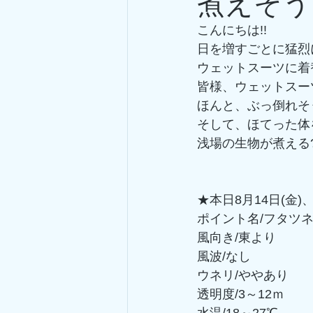
煮えそう
こんにちは!!
日を増すごとに猛烈
ウェットスーツに着
皆様、ウェットスー
ほんと、ぶっ倒れそ
そして、ほてった体
浅場の生物が煮える
★本日8月14日(金
ポイント名/フタツ
風向き/東より
風波/なし
ウネリ/ややあり
透明度/3～12ｍ