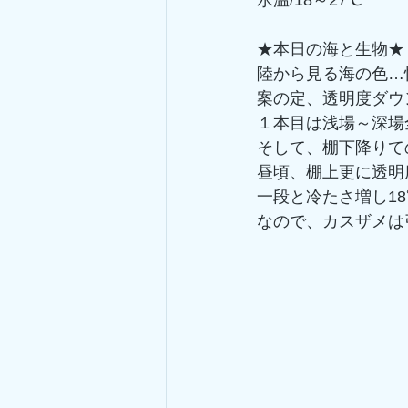
水温/18～27℃
★本日の海と生物★
陸から見る海の色…
案の定、透明度ダウ
１本目は浅場～深場
そして、棚下降りて
昼頃、棚上更に透明
一段と冷たさ増し1
なので、カスザメは