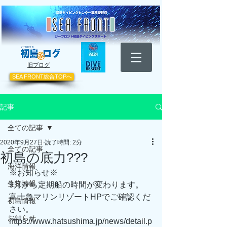
​旧ブログ
SEA FRONT総合TOPへ
記事
全ての記事
2020年9月27日
読了時間: 2分
全ての記事
初島の底力???
海洋情報
※お知らせ※
生物情報
9月から定期船の時間が変わります。
富士急マリンリゾートHPでご確認くだ
初島情報
さい。
お知らせ
https://www.hatsushima.jp/news/detail.p