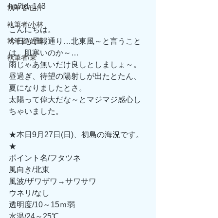
hp?id=143
執筆者/山岸
執筆者/小林
こんにちは。
執筆者/佐藤
今日も予報通り…北東風～と言うこと
は、肌寒いのか～…
執筆者/東
雨じゃあ無いだけ良しとしましょ～。
昼過ぎ、待望の陽射しが出たとたん、
夏になりましたとさ。
太陽って偉大だな～とマジマジ感心し
ちゃいました。
★本日9月27日(日)、初島の海況です。
★
ポイント名/フタツネ
風向き/北東
風波/ザワザワ→サワサワ
ウネリ/なし
透明度/10～15ｍ弱
水温/24～25℃