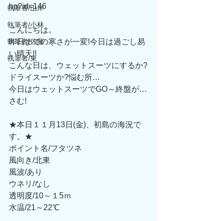
hp?id=146
執筆者/山岸
執筆者/小林
こんにちは。
執筆者/佐藤
昨日までの寒さが一変!今日は過ごし易
い晴天!!
執筆者/東
こんな日は、ウェットスーツにするか?
ドライスーツか?悩む所…
今日はウェットスーツでGO～終盤が…
さむ!
★本日１１月13日(金)、初島の海況で
す。★
ポイント名/フタツネ
風向き/北東
風波/あり
ウネリ/なし
透明度/10～１5ｍ
水温/21～22℃