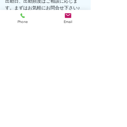
出勤日、出勤頻度はご相談に応じま
す。まずはお気軽にお問合せ下さい♪
TEL 0557-67-3162
Eメール hatsushima@seafront-
Phone
Email
dive.com
海洋情報
生物情報
執筆者/山岸
すべて表示
最新記事