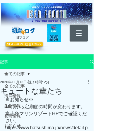
​旧ブログ
SEA FRONT総合TOPへ
記事
全ての記事
2020年11月13日
読了時間: 2分
全ての記事
キュートな輩たち
海洋情報
※お知らせ※
生物情報
10月から定期船の時間が変わります。
富士急マリンリゾートHPでご確認くだ
初島情報
さい。
お知らせ
https://www.hatsushima.jp/news/detail.p