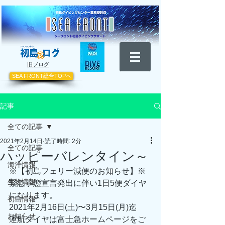
​旧ブログ
SEA FRONT総合TOPへ
記事
全ての記事
2021年2月14日
読了時間: 2分
全ての記事
ハッピーバレンタイン～
海洋情報
※【初島フェリー減便のお知らせ】※ 
生物情報
緊急事態宣言発出に伴い1日5便ダイヤ 
になります。 
初島情報
2021年2月16日(土)〜3月15日(月)迄 
お知らせ
運航ダイヤは富士急ホームページをご