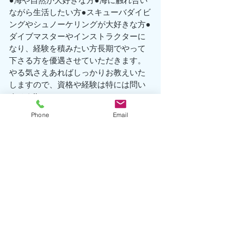
●海や自然が大好きな方●海に触れ合い
ながら生活したい方●スキューバダイビ
ングやシュノーケリングが大好きな方●
ダイブマスターやインストラクターに
なり、経験を積みたい方長期でやって
下さる方を優遇させていただきます。
やる気さえあればしっかりお教えいた
しますので、資格や経験は特には問い
ません!! 
出勤日、出勤頻度はご相談に応じま
Phone
Email
す。まずはお気軽にお問合せ下さい♪ 
TEL 0557-67-3162 
Eメール hatsushima@seafront-
dive.com 
海洋情報
生物情報
初島情報