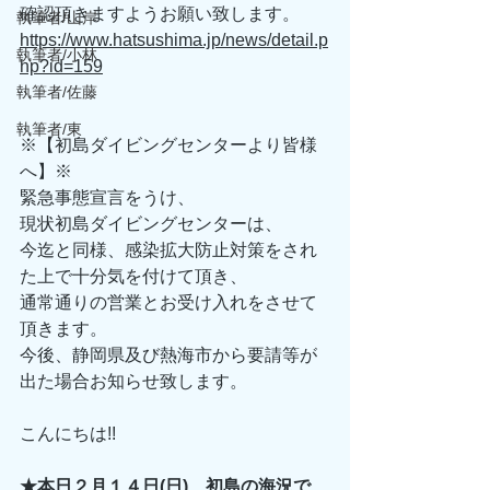
確認頂きますようお願い致します。 
執筆者/山岸
https://www.hatsushima.jp/news/detail.p
執筆者/小林
hp?id=159
執筆者/佐藤
執筆者/東
※【初島ダイビングセンターより皆様
へ】※ 
緊急事態宣言をうけ、 
現状初島ダイビングセンターは、 
今迄と同様、感染拡大防止対策をされ
た上で十分気を付けて頂き、 
通常通りの営業とお受け入れをさせて
頂きます。 
今後、静岡県及び熱海市から要請等が
出た場合お知らせ致します。 
こんにちは!! 
★本日２月１４日(日)、初島の海況で