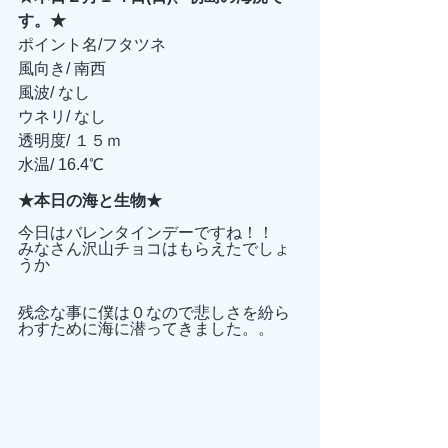
す。★
ポイント名/フタツネ 
風向き/ 南西
風波/ なし
ウネリ/ なし
透明度/ １５ｍ
水温/ 16.4℃
★本日の海と生物★
今日はバレンタインデーですね！！
みなさん沢山チョコはもらえたでしょ
うか
残念な事に僕は０なので悲しさを紛ら
わすために海に潜ってきました。。