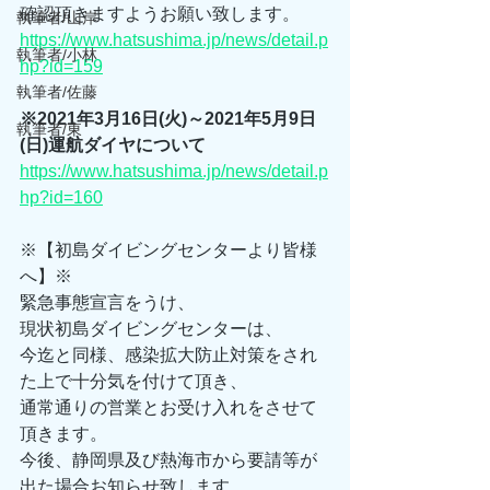
確認頂きますようお願い致します。
執筆者/山岸
https://www.hatsushima.jp/news/detail.p
執筆者/小林
hp?id=159
執筆者/佐藤
※2021年3月16日(火)～2021年5月9日
執筆者/東
(日)運航ダイヤについて
https://www.hatsushima.jp/news/detail.p
hp?id=160
※【初島ダイビングセンターより皆様
へ】※
緊急事態宣言をうけ、
現状初島ダイビングセンターは、
今迄と同様、感染拡大防止対策をされ
た上で十分気を付けて頂き、
通常通りの営業とお受け入れをさせて
頂きます。
今後、静岡県及び熱海市から要請等が
出た場合お知らせ致します。