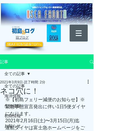
​旧ブログ
SEA FRONT総合TOPへ
記事
全ての記事
2021年3月9日
読了時間: 2分
全ての記事
ネコ穴に！
海洋情報
※【初島フェリー減便のお知らせ】※
生物情報
緊急事態宣言発出に伴い1日5便ダイヤ
になります。
初島情報
2021年2月16日(土)〜3月15日(月)迄
お知らせ
運航ダイヤは富士急ホームページをご