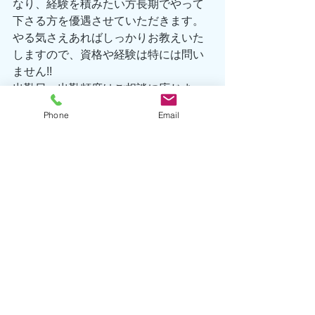
なり、経験を積みたい方長期でやって
下さる方を優遇させていただきます。
やる気さえあればしっかりお教えいた
しますので、資格や経験は特には問い
ません!!
出勤日、出勤頻度はご相談に応じま
す。まずはお気軽にお問合せ下さい♪
Phone
Email
TEL 0557-67-3162
Eメール hatsushima@seafront-
dive.com
海洋情報
生物情報
お知らせ