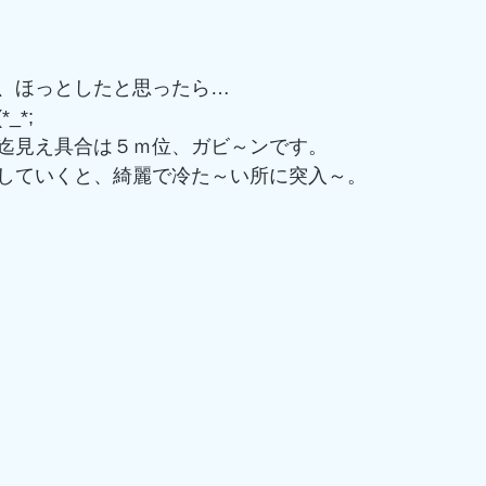
、ほっとしたと思ったら…
_*;
迄見え具合は５ｍ位、ガビ～ンです。
していくと、綺麗で冷た～い所に突入～。