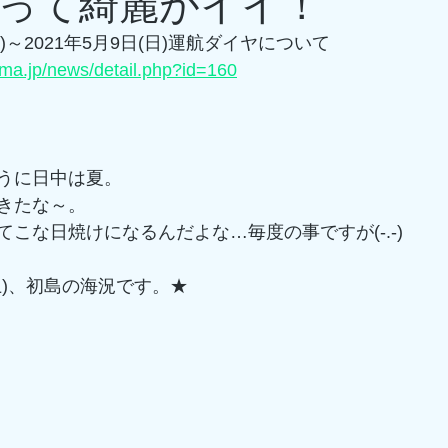
って綺麗がイイ！
火)～2021年5月9日(日)運航ダイヤについて
ima.jp/news/detail.php?id=160
うに日中は夏。
きたな～。
こな日焼けになるんだよな…毎度の事ですが(-.-)
土)、初島の海況です。★
ネ