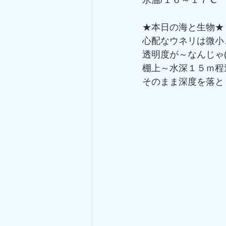
水温/１６～１７℃
★本日の海と生物★
心配なウネリは微小
透明度が～なんじゃ(*
棚上～水深１５ｍ程
そのまま深度を落と