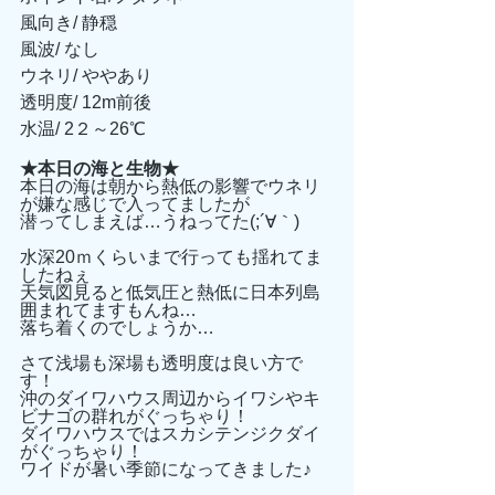
風向き/ 静穏
風波/ なし
ウネリ/ ややあり
透明度/ 12m前後
水温/ 2２～26℃
★本日の海と生物★
本日の海は朝から熱低の影響でウネリ
が嫌な感じで入ってましたが
潜ってしまえば…うねってた(;´∀｀)
水深20ｍくらいまで行っても揺れてま
したねぇ
天気図見ると低気圧と熱低に日本列島
囲まれてますもんね…
落ち着くのでしょうか…
さて浅場も深場も透明度は良い方で
す！
沖のダイワハウス周辺からイワシやキ
ビナゴの群れがぐっちゃり！
ダイワハウスではスカシテンジクダイ
がぐっちゃり！
ワイドが暑い季節になってきました♪