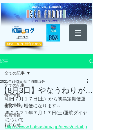
​旧ブログ
SEA FRONT総合TOPへ
記事
全ての記事
2021年8月3日
読了時間: 2分
全ての記事
【8月3日】やなうねりが…
海洋情報
明日７月１７日(土）から初島定期便運
生物情報
航ダイヤ増便になります～
※２０２１年７月１７日(土)運航ダイヤ
初島情報
について 
お知らせ
https://www.hatsushima.jp/news/detail.p