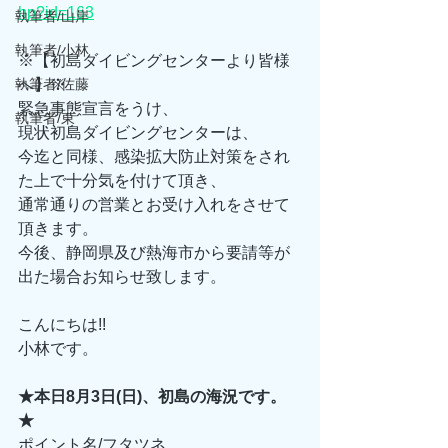
hp?id=163
執筆者/山岸
執筆者/小林
※【初島ダイビングセンターより皆様
執筆者/佐藤
へ】※ 
緊急事態宣言をうけ、 
執筆者/東
現状初島ダイビングセンターは、 
今迄と同様、感染拡大防止対策をされ
た上で十分気を付けて頂き、 
通常通りの営業とお受け入れをさせて
頂きます。 
今後、静岡県及び熱海市から要請等が
出た場合お知らせ致します。 
こんにちは!! 
小林です。
★本日8月3日(日)、初島の海況です。
★
ポイント名/フタツネ 