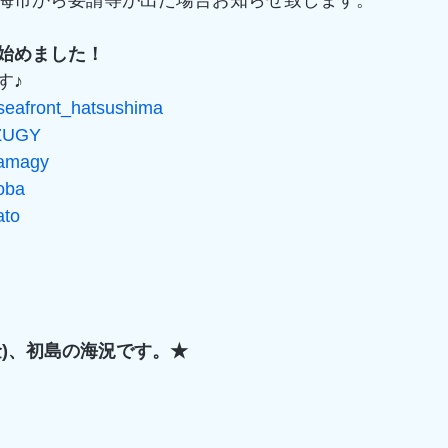
海市から要請等が出た場合お知らせ致します。 
始めました！
す♪
eafront_hatsushima
IZUGY
yamagy
oba
ato
金)、初島の海況です。★
 