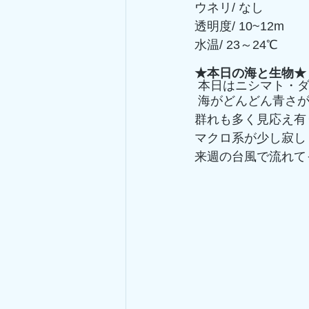
ウネリ/ なし
透明度/ 10~12m
水温/ 23～24℃
★本日の海と生物★
 本日はニシマト・
 海がどんどん青さ
群れも多く見応え有
マクロ系が少し寂し
来週の台風で流れて