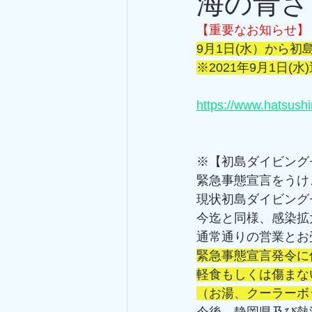
海の青さ
【重要なお知らせ】
9月1日(水）から
※2021年9月1日(
https://www.hatsush
※【初島ダイビング
緊急事態宣言をうけ
現状初島ダイビング
今迄と同様、感染拡
通常通りの営業とお
緊急事態宣言発令に
軽食もしくは傷まな
（お湯、クーラーボ