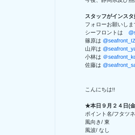
今後、静岡県及び熱
スタッフがインスタ
フォローお願いしま
シーフロントは　
@s
篠原は 
@seafront_
山岸は 
@seafront_
小林は 
＠seafront_k
佐藤は 
@seafront_s
こんにちは!! 
★本日９月２４日(
ポイント名/フタツネ
風向き/ 東
風波/ なし