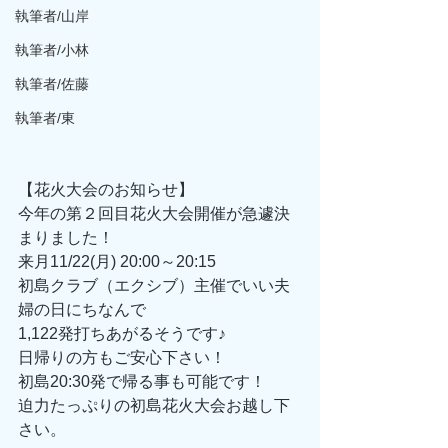
執筆者/山岸
執筆者/小林
執筆者/佐藤
執筆者/東
【花火大会のお知らせ】
今年の第２回目花火大会開催が急遽決
まりました！
来月11/22(月) 20:00～20:15
初島クラブ（エクシブ）主催でいい夫
婦の日にちなんで
1,122発打ちあがるそうです♪
日帰りの方もご安心下さい！
初島20:30発で帰る事も可能です！
迫力たっぷりの初島花火大会お越し下
さい。