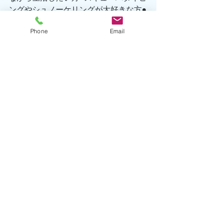
ングやシュノーケリングが大好きな方●
ダイブマスターやインストラクターに
Phone
Email
なり、経験を積みたい方長期でやって
下さる方を優遇させていただきます。
やる気さえあればしっかりお教えいた
しますので、資格や経験は特には問い
ません!! 
出勤日、出勤頻度はご相談に応じま
す。まずはお気軽にお問合せ下さい♪ 
TEL 0557-67-3162 
Eメール hatsushima@seafront-
dive.com 
執筆者/小林
お知らせ
初島情報