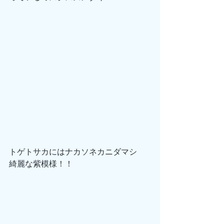
トゲトサカにはナカソネカニダマシ
綺麗な紫模様！！