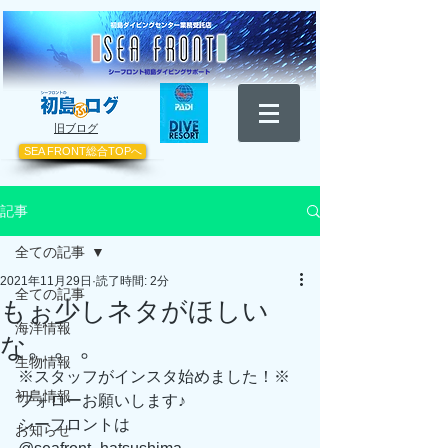
​旧ブログ
SEA FRONT総合TOPへ
記事
全ての記事
2021年11月29日
読了時間: 2分
全ての記事
もぉ少しネタがほしい
海洋情報
な。。。
生物情報
※スタッフがインスタ始めました！※
初島情報
フォローお願いします♪
シーフロントは　
お知らせ