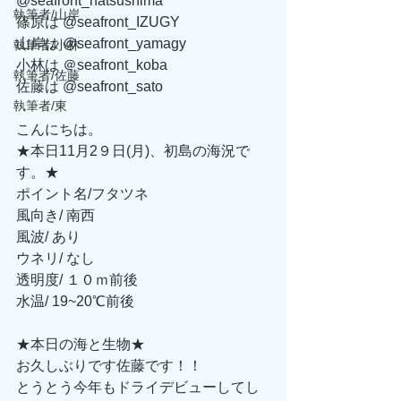
@seafront_hatsushima
執筆者/山岸
篠原は @seafront_IZUGY
山岸は @seafront_yamagy
執筆者/小林
小林は ＠seafront_koba
執筆者/佐藤
佐藤は @seafront_sato
執筆者/東
こんにちは。
★本日11月2９日(月)、初島の海況で
す。★ 
ポイント名/フタツネ
風向き/ 南西
風波/ あり
ウネリ/ なし
透明度/ １０ｍ前後
水温/ 19~20℃前後
★本日の海と生物★
お久しぶりです佐藤です！！
とうとう今年もドライデビューしてし