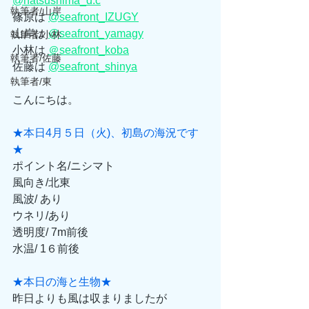
@hatsushima_d.c
執筆者/山岸
篠原は 
@seafront_IZUGY
山岸は 
@seafront_yamagy
執筆者/小林
小林は 
＠seafront_koba
執筆者/佐藤
佐藤は 
@seafront_shinya
執筆者/東
こんにちは。
★本日4月５日（火)、初島の海況です
★
ポイント名/ニシマト
風向き/北東
風波/ あり
ウネリ/あり
透明度/ 7m前後
水温/ 1６前後
★本日の海と生物★
昨日よりも風は収まりましたが