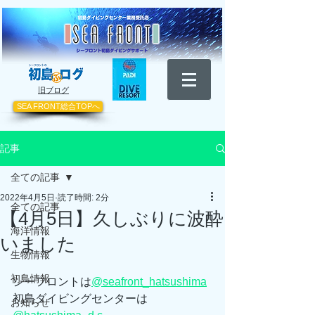
​旧ブログ
SEA FRONT総合TOPへ
記事
全ての記事
2022年4月5日
読了時間: 2分
全ての記事
【4月5日】久しぶりに波酔
海洋情報
いました
生物情報
初島情報
シーフロントは
@seafront_hatsushima
初島ダイビングセンターは
お知らせ