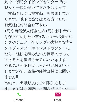
只今、初島ダイビングセンターでは、
我々と一緒に働いて下さるスタッフ
（常勤もしくは非常勤）を募集してお
ります。以下に当てはまる方はぜひ、
お気軽にお問合せ下さい。 
●海や自然が大好きな方●海に触れ合い
ながら生活したい方●スキューバダイビ
ングやシュノーケリングが大好きな方●
ダイブマスターやインストラクターに
なり、経験を積みたい方長期でやって
下さる方を優遇させていただきます。
やる気さえあればしっかりお教えいた
しますので、資格や経験は特には問い
ません!! 
出勤日、出勤頻度はご相談に応じま
す。まずはお気軽にお問合せ下さい♪ 
TEL 0557-67-3162 
Phone
Email
Eメール hatsushima@seafront-dive
海洋情報