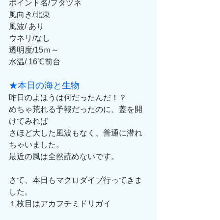
ポイント名/フタツネ
風向き/北東
風波/ あり
ウネリ/なし
透明度/15ｍ～
水温/ 16℃前台
★本日の海と生物
昨日のよほうは何だったんだ！？
めちゃ荒れる予報だったのに、蓋を開
けてみれば
さほど大した風波もなく、普通に潜れ
ちゃいました。
最近の風は全然読めないです。
さて、本日もマクロダイブ行ってきま
した。
１枚目はアカフチミドリガイ