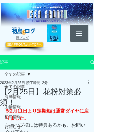
​旧ブログ
SEA FRONT総合TOPへ
記事
全ての記事
2023年2月25日
読了時間: 2分
全ての記事
【2月25日】花粉対策必
海洋情報
須！
生物情報
※2月11日より定期船は通常ダイヤに戻
初島情報
りました。
ショップ様には特典あるかも、お問い
お知らせ