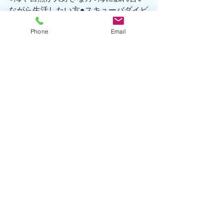
ながら生活したい方●スキューバダイビ
ングやシュノーケリングが大好きな方●
Phone
Email
ダイブマスターやインストラクターに
なり、経験を積みたい方長期でやって
下さる方を優遇させていただきます。
やる気さえあればしっかりお教えいた
しますので、資格や経験は特には問い
ません!! 
出勤日、出勤頻度はご相談に応じま
す。まずはお気軽にお問合せ下さい♪ 
TEL 0557-67-3162 
Eメール hatsushima@seafront-dive
海洋情報
生物情報
初島情報