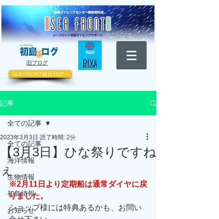
​旧ブログ
SEA FRONT総合TOPへ
記事
全ての記事
2023年3月3日
読了時間: 2分
全ての記事
【3月3日】ひな祭りですね
海洋情報
ぇ
生物情報
※2月11日より定期船は通常ダイヤに戻
初島情報
りました。
ショップ様には特典あるかも、お問い
お知らせ