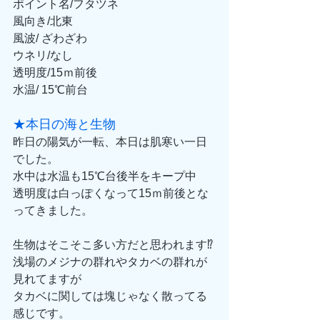
ポイント名/フタツネ
風向き/北東
風波/ ざわざわ
ウネリ/なし
透明度/15ｍ前後
水温/ 15℃前台
★本日の海と生物
昨日の陽気が一転、本日は肌寒い一日
でした。
水中は水温も15℃台後半をキープ中
透明度は白っぽくなって15ｍ前後とな
ってきました。
生物はそこそこ多い方だと思われます⁉
浅場のメジナの群れやタカベの群れが
見れてますが
タカベに関しては塊じゃなく散ってる
感じです。