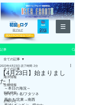
​旧ブログ
SEA FRONT総合TOPへ
記事
全ての記事
2023年4月23日
読了時間: 2分
全ての記事
【4月23日】始まりまし
海洋情報
た！
生物情報
～本日の海況～
初島情報
ポイント名/フタツネ
風向き/北東→南西
お知らせ