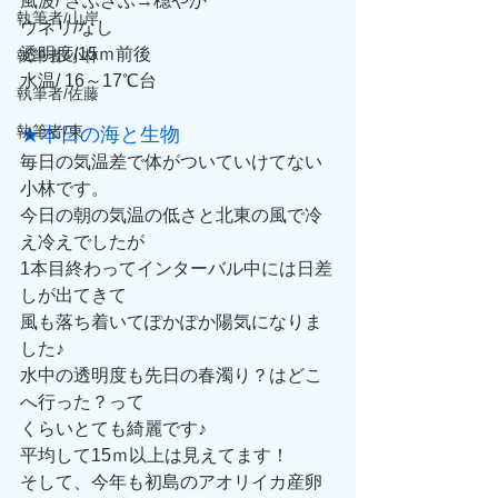
風波/ ざぶざぶ→穏やか
執筆者/山岸
ウネリ/なし
透明度/15ｍ前後
執筆者/小林
水温/ 16～17℃台
執筆者/佐藤
執筆者/東
★本日の海と生物
毎日の気温差で体がついていけてない
小林です。
今日の朝の気温の低さと北東の風で冷
え冷えでしたが
1本目終わってインターバル中には日差
しが出てきて
風も落ち着いてぽかぽか陽気になりま
した♪
水中の透明度も先日の春濁り？はどこ
へ行った？って
くらいとても綺麗です♪
平均して15ｍ以上は見えてます！
そして、今年も初島のアオリイカ産卵