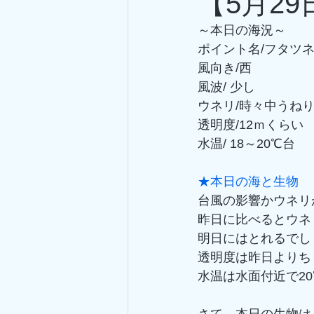
【5月2
～本日の海況～
ポイント名/フタツ
風向き/西
風波/ 少し
ウネリ/時々中うね
透明度/12ｍくらい
水温/ 18～20℃台
★本日の海と生物
台風の影響かウネリ
昨日に比べるとウネ
明日にはとれるでし
透明度は昨日よりち
水温は水面付近で20