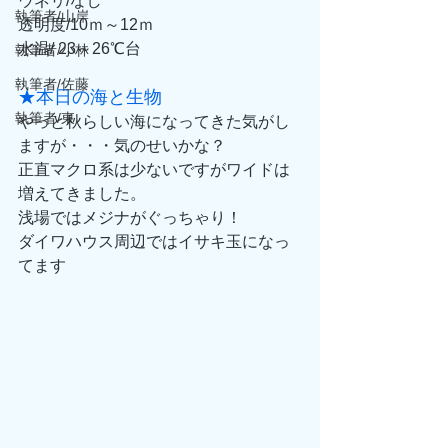
ウネリ/なし
執筆者/山岸
透明度/10ｍ～12ｍ
水温/ 23～26℃台
執筆者/小林
執筆者/佐藤
★本日の海と生物
執筆者/東
やっと秋らしい海になってきた気がし
ますが・・・気のせいかな？
正直マクロ系は少ないですがワイドは
増えてきました。
浅場ではメジナがぐっちゃり！
ダイワハウス周辺ではイサキ玉になっ
てます