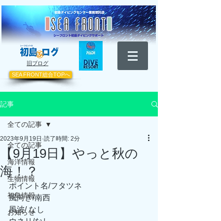
​旧ブログ
SEA FRONT総合TOPへ
記事
全ての記事
2023年9月19日
読了時間: 2分
全ての記事
【9月19日】やっと秋の
海洋情報
海！？
生物情報
ポイント名/フタツネ
初島情報
風向き/
南西
風波/ なし
お知らせ