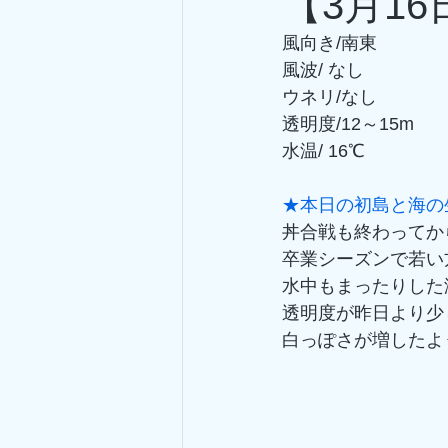
【3月1
風向き/南東
風波/ なし
ウネリ/なし
透明度/12～15m
水温/ 16℃
★本日の初島と海の
丼合戦も終わってか
卒業シーズンで若い
水中もまったりした
透明度が昨日より少
白っぽさが増したよ