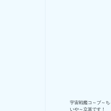
宇宙戦艦コ～ブ～ち
いや～立派です！