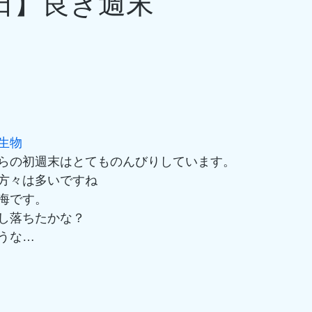
6日】良き週末
生物
らの初週末はとてものんびりしています。
方々は多いですね
海です。
し落ちたかな？
うな…