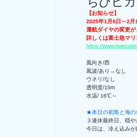
ちびピカ!(
【お知らせ】
2025年1月6日～2月
運航ダイヤの変更が
詳しくは富士急マリ
https://www.hatsush
風向き/西
風波/あり→なし
ウネリ/なし
透明度/15m
水温/ 16℃～
★本日の初島と海の
３連休最終日、穏や
今日は、冷え込みが