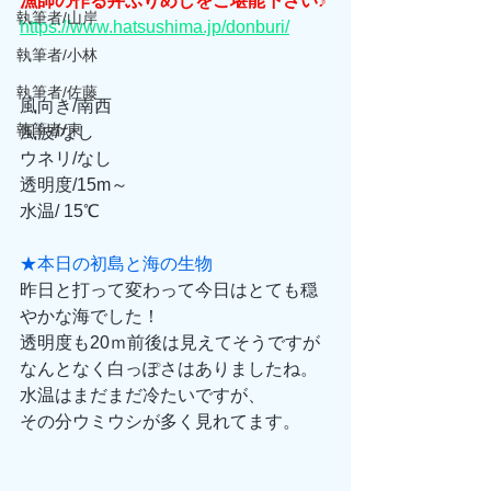
漁師の作る丼ぶりめしをご堪能下さい♪
執筆者/山岸
https://www.hatsushima.jp/donburi/
執筆者/小林
執筆者/佐藤
風向き/南西
執筆者/東
風波/なし
ウネリ/なし
透明度/15m～
水温/ 15℃
★本日の初島と海の生物
昨日と打って変わって今日はとても穏
やかな海でした！
透明度も20ｍ前後は見えてそうですが
なんとなく白っぽさはありましたね。
水温はまだまだ冷たいですが、
その分ウミウシが多く見れてます。