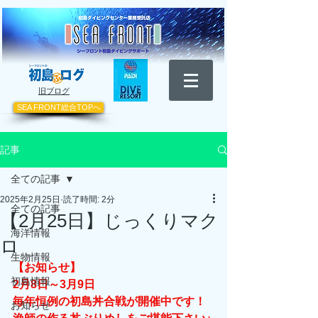
​旧ブログ
SEA FRONT総合TOPへ
記事
全ての記事
2025年2月25日
読了時間: 2分
全ての記事
【2月25日】じっくりマク
海洋情報
ロ
生物情報
【お知らせ】
初島情報
2月8日～3月9日
毎年恒例の初島丼合戦が開催中です！
お知らせ