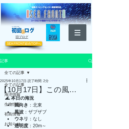
​旧ブログ
SEA FRONT総合TOPへ
記事
全ての記事
2025年10月17日
読了時間: 2分
全ての記事
【10月17日】この風…
海洋情報
🌊 
本日の海況
生物情報
風向き
：北東
風波
：ザブザブ
初島情報
ウネリ
：なし
お知らせ
透明度
：20m～