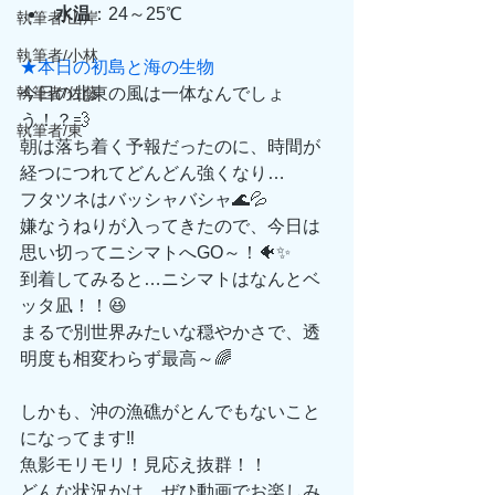
水温
：24～25℃
執筆者/山岸
執筆者/小林
★本日の初島と海の生物
執筆者/佐藤
今日の北東の風は一体なんでしょ
う！？💨
執筆者/東
朝は落ち着く予報だったのに、時間が
経つにつれてどんどん強くなり…
フタツネはバッシャバシャ🌊💦
嫌なうねりが入ってきたので、今日は
思い切ってニシマトへGO～！🐠✨
到着してみると…ニシマトはなんとベ
ッタ凪！！😆
まるで別世界みたいな穏やかさで、透
明度も相変わらず最高～🌈
しかも、沖の漁礁がとんでもないこと
になってます‼️
魚影モリモリ！見応え抜群！！
どんな状況かは、ぜひ動画でお楽しみ