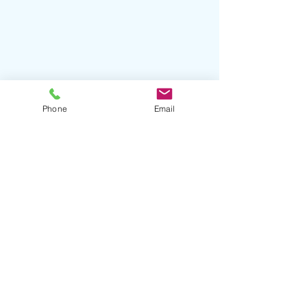
Phone
Email
コメント
コメントを追加…
【1月23日】透明度回復😅
【1月17日】会
よー！！