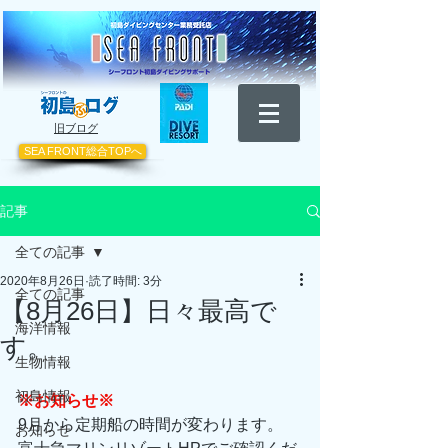
​旧ブログ
SEA FRONT総合TOPへ
記事
全ての記事
2020年8月26日
読了時間: 3分
全ての記事
【8月26日】日々最高で
海洋情報
す。
生物情報
初島情報
※お知らせ※
9月から定期船の時間が変わります。
お知らせ