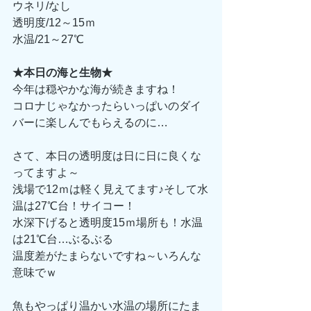
ウネリ/なし
透明度/12～15ｍ
水温/21～27℃
★本日の海と生物★
今年は穏やかな海が続きますね！
コロナじゃなかったらいっぱいのダイ
バーに楽しんでもらえるのに…
さて、本日の透明度は日に日に良くな
ってますよ～
浅場で12ｍは軽く見えてます♪そして水
温は27℃台！サイコー！
水深下げると透明度15ｍ場所も！水温
は21℃台…ぶるぶる
温度差がたまらないですね～いろんな
意味でｗ
魚もやっぱり温かい水温の場所にたま