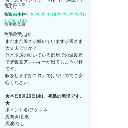
富士急マリンリゾートHPでご確認くだ
執筆者/山岸
さい。
https://www.hatsushima.jp/news/detail.p
執筆者/小林
hp?id=143
執筆者/佐藤
執筆者/東
こんにちは!!
まだまだ暑さが続いていますが皆さま
大丈夫ですか？
外と冷房の効いている部屋での温度差
で寒暖差アレルギーが出てしまう小林
です。
咳をしますがコロナではないのでご安
心ください。
★本日8月26日(水)、初島の海況です。
★
ポイント名/フタツネ
風向き/北東
風波/なし