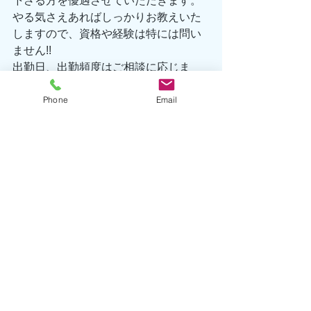
下さる方を優遇させていただきます。
やる気さえあればしっかりお教えいた
しますので、資格や経験は特には問い
ません!!
出勤日、出勤頻度はご相談に応じま
す。まずはお気軽にお問合せ下さい♪
Phone
Email
TEL 0557-67-3162
Eメール hatsushima@seafront-
dive.com
海洋情報
生物情報
お知らせ
すべて表示
最新記事